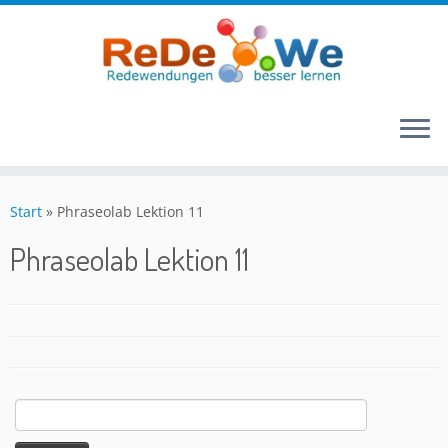
Zum
Inhalt
Start
»
Phraseolab Lektion 11
springen
Phraseolab Lektion 11
Suchen
nach: