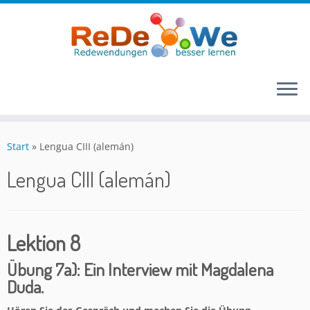
Zum
Inhalt
Start
»
Lengua CIII (alemán)
springen
Lengua CIII (alemán)
Lektion 8
Übung 7a): Ein Interview mit Magdalena
Duda.